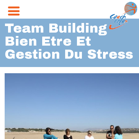
Team Building
Bien Etre Et
Gestion Du Stress