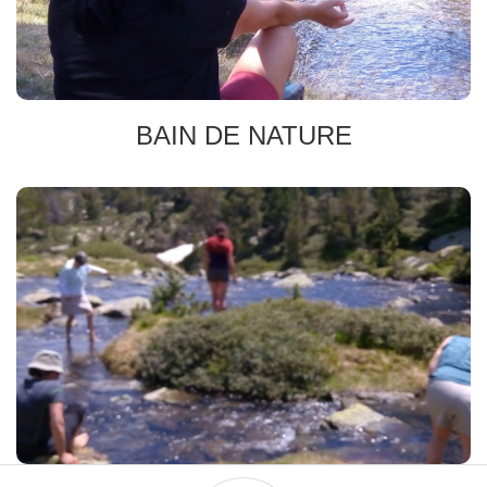
se ressourcer
BAIN DE NATURE
IMMERSION TOTALE
Eveil des Sens
Ancrages