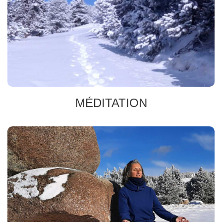
Marche consciente
Instant présent
Inspiration
MÉDITATION
INSTANT POUR SOI
calme intérieur
se ressourcer