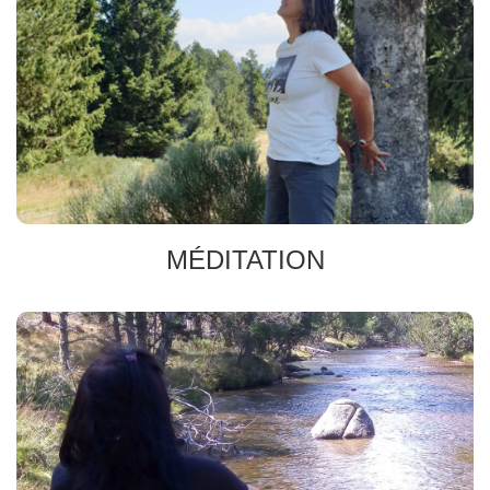
Marche consciente
Instant présent
Inspiration
MÉDITATION
INSTANT POUR SOI
calme intérieur