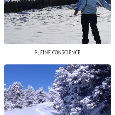
Respirer
Libérer les émotions
Relaxation dynamique
PLEINE CONSCIENCE
CENTRAGE
Marche consciente
Instant présent
Inspiration