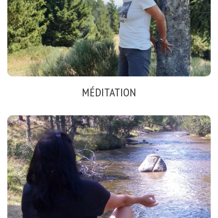
Marche consciente
Instant présent
Inspiration
MÉDITATION
INSTANT POUR SOI
calme intérieur
se ressourcer