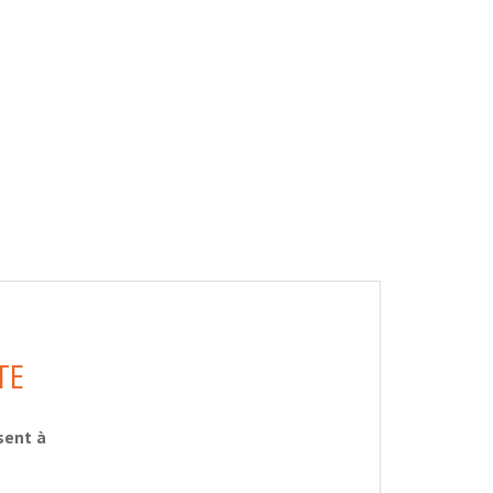
TE
sent à