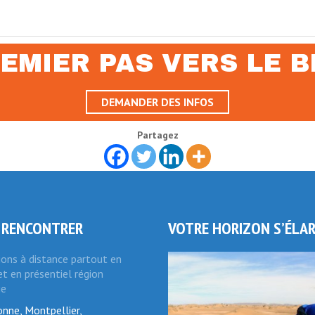
EMIER PAS VERS LE BI
DEMANDER DES INFOS
Partagez
 RENCONTRER
VOTRE HORIZON S’ÉLA
ions à distance partout en
t en présentiel région
ie
nne, Montpellier,