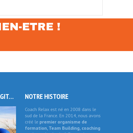
EN-ETRE !
RGIT…
NOTRE HISTOIRE
Coach Relax est né en 2008 dans le
sud de la France. En 2014, nous avons
créé le
premier organisme de
formation, Team Building, coaching