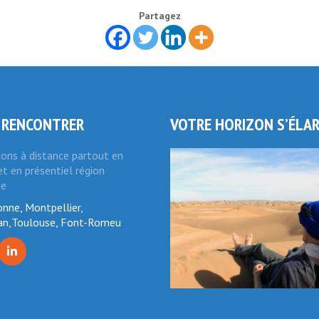
Partagez
 RENCONTRER
VOTRE HORIZON S’ÉLA
ions à distance partout en
t en présentiel région
ie
nne, Montpellier,
an,Toulouse, Font-Romeu