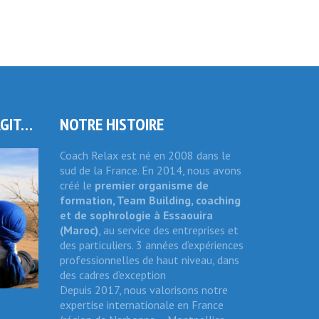
RGIT…
NOTRE HISTOIRE
Coach Relax est né en 2008 dans le
sud de la France. En 2014, nous avons
créé le
premier organisme de
formation, Team Building, coaching
et de sophrologie
à Essaouira
(Maroc)
, au service des entreprises et
des particuliers. 3 années d’expériences
professionnelles de haut niveau, dans
des cadres d’exception
Depuis 2017, nous valorisons notre
expertise internationale en France