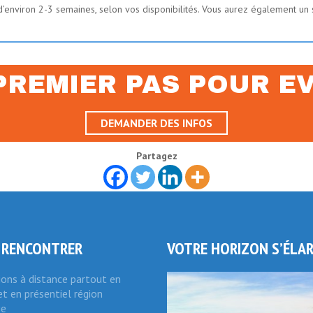
d’environ 2-3 semaines, selon vos disponibilités. Vous aurez également un 
PREMIER PAS POUR EV
DEMANDER DES INFOS
Partagez
 RENCONTRER
VOTRE HORIZON S’ÉLA
ions à distance partout en
t en présentiel région
ie