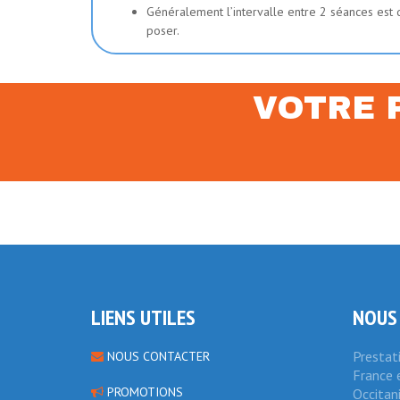
Généralement l’intervalle entre 2 séances est 
poser.
VOTRE 
LIENS UTILES
NOUS
Prestat
NOUS CONTACTER
France e
PROMOTIONS
Occitan