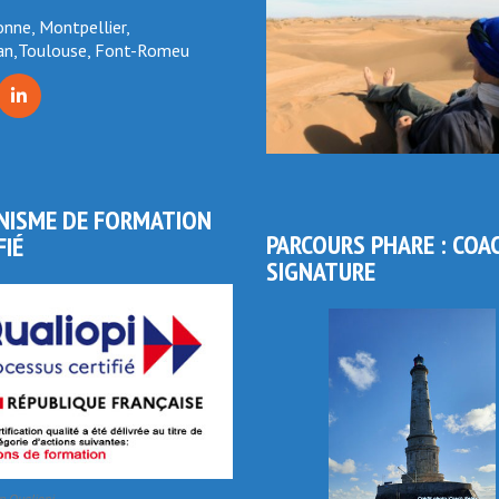
nne, Montpellier,
an,Toulouse, Font-Romeu
NISME DE FORMATION
PARCOURS PHARE : COA
FIÉ
SIGNATURE
on Qualiopi