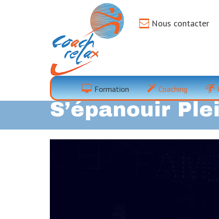
Nous contacter
Coaching Du Mu
Formation
Coaching
S’épanouir Ple