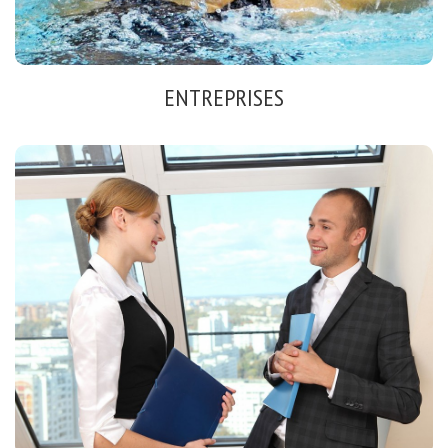
Voir
ENTREPRISES
EVOLUEZ
Organisme de formation certifié QUALIOPI
Formations
Coaching Cadres, Dirigeants
Voir