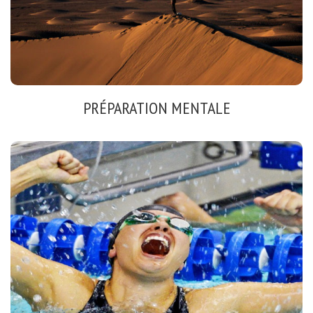
Voir
PRÉPARATION MENTALE
PERFORMANCE - FORMATION
Coaching mental
Préparation compétitions
Formation