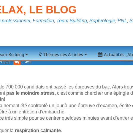
LAX, LE BLOG
professionnel, Formation, Team Building, Sophrologie, PNL, St
Sans Stress
Team Building
Thèmes des Articles
Actualités , A
Prépas
1 avis
de 700 000 candidats ont passé les épreuves du bac. Alors tro
ent
pas le moindre stress
, c’est comme chercher une épingle 
in!
ainement été confronté un jour à une épreuve d’examen, écrite
-être à un entretien d’embauche.
ce très simple pour se centrer quelques minutes avant d’entrer e
quer la
respiration calmante
.