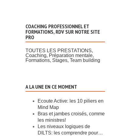
COACHING PROFESSIONNEL ET
FORMATIONS, RDV SUR NOTRE SITE
PRO
Planning De Révision
TOUTES LES PRESTATIONS,
Pour Le Bac: 5 Points
Coaching, Préparation mentale,
Formations, Stages, Team building
Clés Pour Organiser Ses
Journées
07 Mai 2017, 0 avis
A LA UNE EN CE MOMENT
Ecoute Active: les 10 piliers en
Mind Map
Bras et jambes croisés, comme
les ministres!
Les niveaux logiques de
DILTS: les comprendre pour…