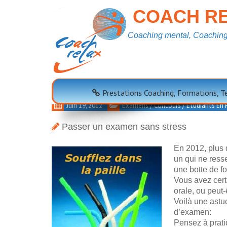
COACH RE
Coaching mental, Coaching 
Passer Un Examen 
Prestations Coaching, Formations, 
Juin 19, 2012
Examens / Concours / Etudiants En 
Passer un examen sans stress
En 2012, plus 
un qui ne ress
une botte de fo
Vous avez cert
orale, ou peut
Voilà une astu
d’examen:
Pensez à prati