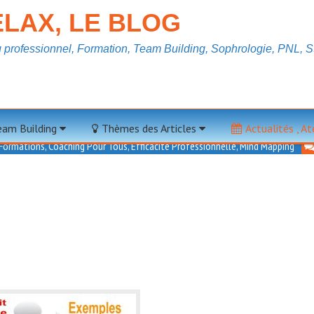
LAX, LE BLOG
professionnel, Formation, Team Building, Sophrologie, PNL, St
Applications
Team Building
Thèmes des Articles
Actualités , A
, Formations
,
Coaching Pour Tous
,
Efficacité Professionnelle
,
Mind Mapping