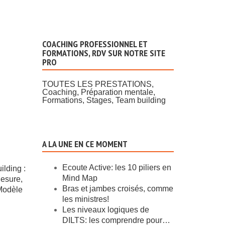
COACHING PROFESSIONNEL ET
FORMATIONS, RDV SUR NOTRE SITE
PRO
TOUTES LES PRESTATIONS,
Coaching, Préparation mentale,
Formations, Stages, Team building
A LA UNE EN CE MOMENT
Ecoute Active: les 10 piliers en
lding :
Pourquoi La Préparation
Mind Map
esure,
Mentale Devient
Bras et jambes croisés, comme
Modèle
Essentielle Pour Les
les ministres!
Sophrologues Et Les
Les niveaux logiques de
Coachs
DILTS: les comprendre pour…