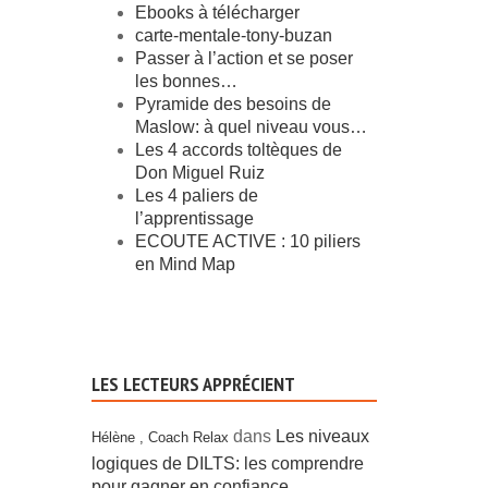
26 Jan 2026, 0 avis
Ebooks à télécharger
carte-mentale-tony-buzan
Passer à l’action et se poser
les bonnes…
Pyramide des besoins de
Maslow: à quel niveau vous…
Les 4 accords toltèques de
Don Miguel Ruiz
Les 4 paliers de
l’apprentissage
ECOUTE ACTIVE : 10 piliers
en Mind Map
LES LECTEURS APPRÉCIENT
dans
Les niveaux
Hélène , Coach Relax
logiques de DILTS: les comprendre
pour gagner en confiance