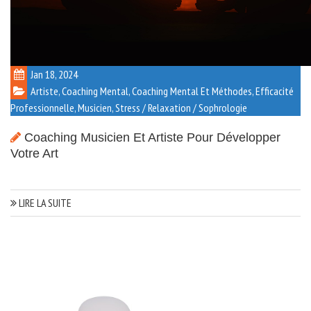
Jan 18, 2024
Artiste
,
Coaching Mental
,
Coaching Mental Et Méthodes
,
Efficacité
Professionnelle
,
Musicien
,
Stress / Relaxation / Sophrologie
Coaching Musicien Et Artiste Pour Développer
Votre Art
LIRE LA SUITE