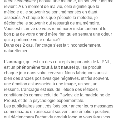
autres exemples
: j’écoute une mélodie, un souvenir fort me
revient. A un moment de ma vie, cela signifie que la
mélodie et le souvenir se sont mémorisés en étant
associés. A chaque fois que j’écoute la mélodie, je
déclenche le souvenir qui ressurgit de ma mémoire.
Vous est-il arrivé de vous remémorer instantanément le
bon plat de votre grand mère rien qu’en sentant une odeur
qui a parfumée votre enfance?
Dans ces 2 cas, l’ancrage s’est fait inconsciemment,
naturellement.
L’ancrage
, qui est un des concepts importants de la PNL,
est un
phénomène tout à fait naturel
qui se produit
chaque jour dans votre cerveau. Nous fabriquons aussi
bien des ancres positives que négatives, et très souvent,
une émotion est associée à une image, un son, un
ressenti. L’ancrage est issu de l’étude des réflexes
conditionnés comme celui de Pavlov, de la madeleine de
Proust, et de la psychologie expérimentale.
Les publicitaires sont très forts pour ancrer leurs messages
commerciaux en associant souvent une émotion positive,
qui déclenchera l’achat du produit lorsque vous ferez vos