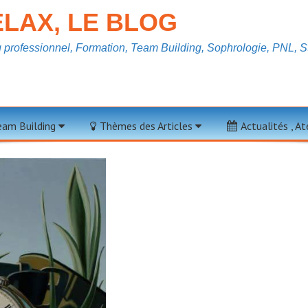
LAX, LE BLOG
professionnel, Formation, Team Building, Sophrologie, PNL, St
e Hiver
Team Building
Thèmes des Articles
Actualités , A