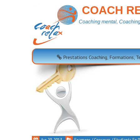
COACH RE
Coaching mental, Coaching 
Tag Archives:
Ecole
Prestations Coaching, Formations, 
Avr 29, 2013
Examens / Concours / Etudiants En 