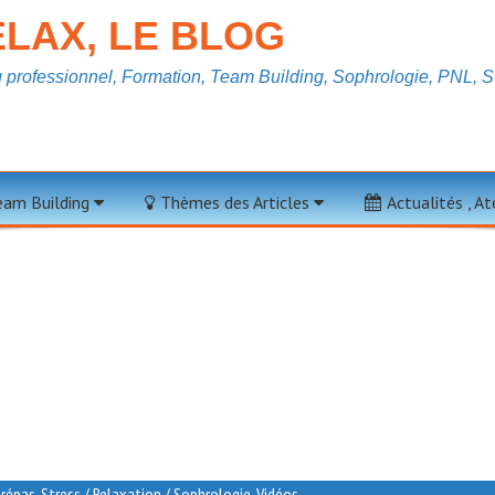
LAX, LE BLOG
professionnel, Formation, Team Building, Sophrologie, PNL, St
s Ingenieurs
Team Building
Thèmes des Articles
Actualités , A
Prépas
,
Stress / Relaxation / Sophrologie
,
Vidéos