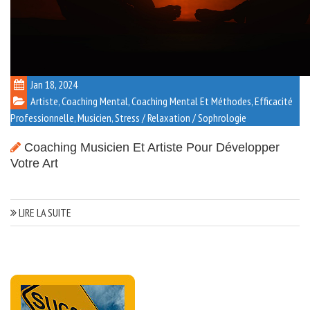
Jan 18, 2024
Artiste
,
Coaching Mental
,
Coaching Mental Et Méthodes
,
Efficacité
Professionnelle
,
Musicien
,
Stress / Relaxation / Sophrologie
Coaching Musicien Et Artiste Pour Développer
Votre Art
LIRE LA SUITE